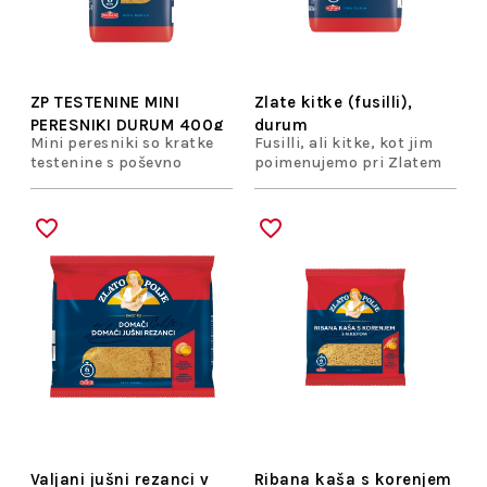
ZP TESTENINE MINI
Zlate kitke (fusilli),
PERESNIKI DURUM 400g
durum
Mini peresniki so kratke
Fusilli, ali kitke, kot jim
testenine s poševno
poimenujemo pri Zlatem
prirezanimi robovi. Zaradi
polju, so ene najbolj
svoje prikupne
vsestranskih oblik
pomanjšane velikosti jih
testenine.
bodo vzljubili tako odrasli
kot otroci.
Valjani jušni rezanci v
Ribana kaša s korenjem