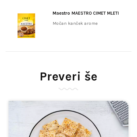
Maestro
MAESTRO CIMET MLETI
25G
Močan kanček arome
Preveri še