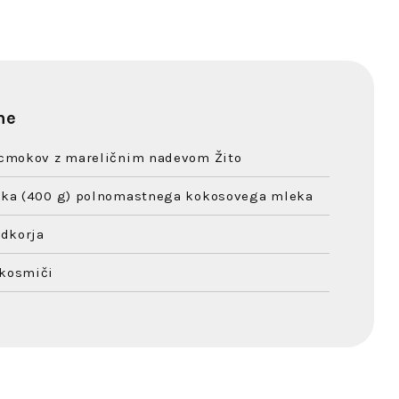
ne
 cmokov z mareličnim nadevom Žito
inka (400 g) polnomastnega kokosovega mleka
adkorja
 kosmiči