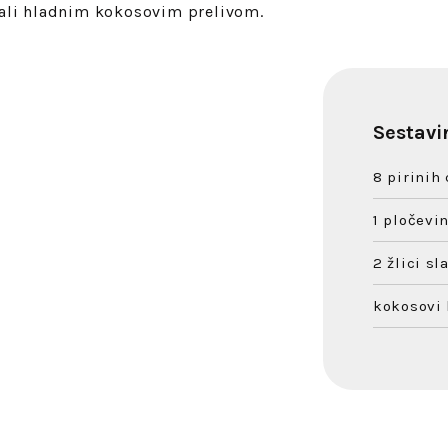
ali hladnim kokosovim prelivom.
Sestavi
8 pirinih
1 pločev
2 žlici sl
kokosovi