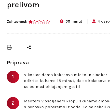
prelivom
30 minut
4 oseb
Zahtevnost:
1
Priprava
V kozico damo kokosovo mleko in sladkor.
odkrito kuhamo 15 minut, da se kokosovo m
se bo med ohlajanjem gostil.
Medtem v osoljenem kropu skuhamo cmoke 
s penovko poberemo iz vode. Ko se nekoliko