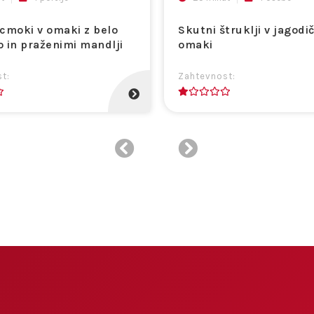
cmoki v omaki z belo
Skutni štruklji v jagodič
 in praženimi mandlji
omaki
t:
Zahtevnost:
1