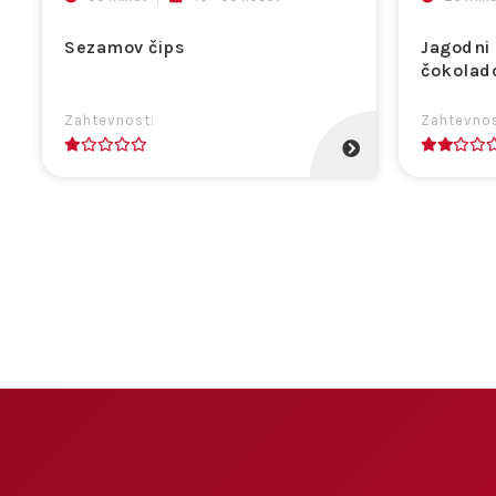
Sezamov čips
Jagodni 
čokolado
Zahtevnost:
Zahtevnos
1
2