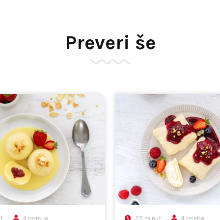
Preveri še
t
4 porcije
25 minut
4 osebe