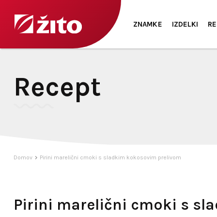
ZNAMKE
IZDELKI
RE
Recept
Domov
Pirini marelični cmoki s sladkim kokosovim prelivom
Pirini marelični cmoki s s